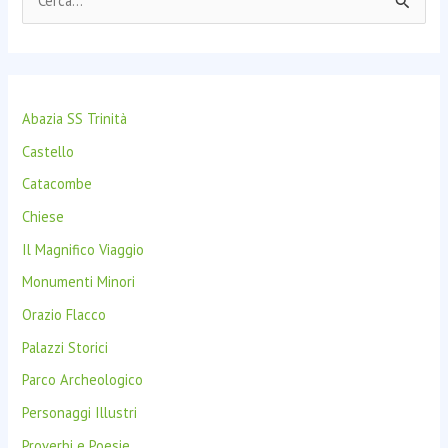
C
e
r
c
Abazia SS Trinità
a
:
Castello
Catacombe
Chiese
Il Magnifico Viaggio
Monumenti Minori
Orazio Flacco
Palazzi Storici
Parco Archeologico
Personaggi Illustri
Proverbi e Poesie