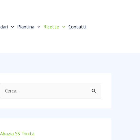
dari
Piantina
Ricette
Contatti
C
e
r
c
a
Abazia SS Trinità