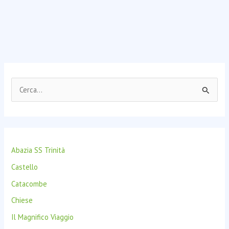
C
e
r
c
Abazia SS Trinità
a
:
Castello
Catacombe
Chiese
Il Magnifico Viaggio