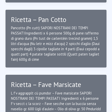
Ricetta – Pan Cotto
Pancotto (Pn cutt) SAPORI NOSTRANI DEI TEMPI
PASSATIIngredienti x 6 persone 500g di pane raffermo
di grano duro (Pn tust de carlentèin trecind gramm) 1,5
litri d’acqua (Nu letr e mizz d’acqu) 2 spicchi d’aglio (Daui
specchi dagli) 3 cipolle tagliate in 4 parti (Daui cepodd a
quatt part) 4 patate tagliate sottili (Quatt paten tagliet
fain) 600g di cime
Ricetta – Fave Marsicate
L f’v aggrapplt cù pumdor – Fave marsicate SAPORI
NOSTRANI DEI TEMPI PASSATI Ingredienti x 6 persone
F’v secct c la scorz – Fave secche con la buccia senza
nasello gr. 600 Ugli d’auleiv – Olio di oliva gr. 50 Pmduridd