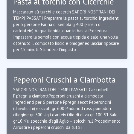
Pasta al torchio con Cicerchie
Maccaraun aù turchi e cecerch SAPORI NOSTRANI DEI
TEMPI PASSATI Preparare la pasta al torchio Ingredienti
per 3 persone Farina di semola g 400 (Farein d
carlentein) Acqua tiepida, quanto basta Procedura
Impastare la semola con acqua tiepida e sale, una volta
ottenuto il composto liscio e omogeneo lasciar riposare
per 15 minuti. Stendere l’impasto
Peperoni Cruschi a Ciambotta
SAPORI NOSTRANI DEI TEMPI PASSATI Cazz’mbell –
P’p’regn a ciambottPeperoni cruschi a ciambotta
Ingredienti per 6 persone Ppregn secct Peperoncini
(diavolicchi) essicati gr. 600 Pmduridd ross pomodori
ciliegine gr. 300 Ugli d’auleiv Olio di oliva gr. 100 S’l Sale
gr.10 N’u specchie d’agli Aglio – spicchi n.1 Procedimento
Arrostire i peperoni cruschi da tutti i