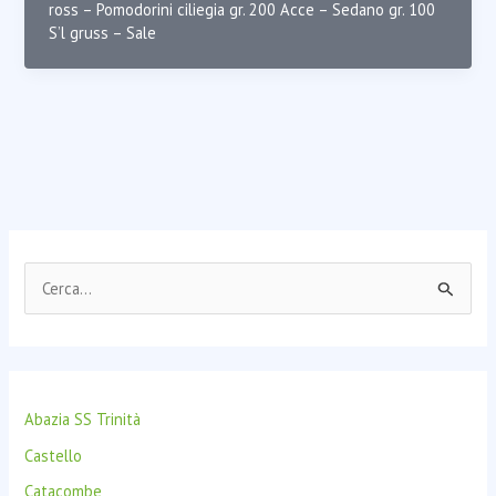
ross – Pomodorini ciliegia gr. 200 Acce – Sedano gr. 100
S’l gruss – Sale
C
e
r
c
Abazia SS Trinità
a
:
Castello
Catacombe