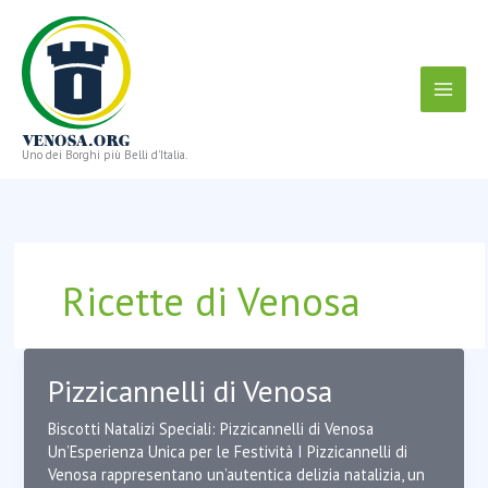
Vai
al
contenuto
Uno dei Borghi più Belli d'Italia.
Ricette di Venosa
Pizzicannelli di Venosa
Biscotti Natalizi Speciali: Pizzicannelli di Venosa
Un’Esperienza Unica per le Festività I Pizzicannelli di
Venosa rappresentano un’autentica delizia natalizia, un