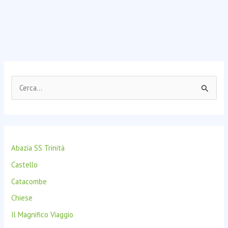
C
e
r
c
Abazia SS Trinità
a
:
Castello
Catacombe
Chiese
Il Magnifico Viaggio