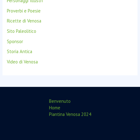
Personaggi Illustri
Proverbi e Poesie
Ricette di Venosa
Sito Paleolitico
Sponsor
Storia Antica
Video di Venosa
Benvenuto
Home
Piantina Venosa 2024