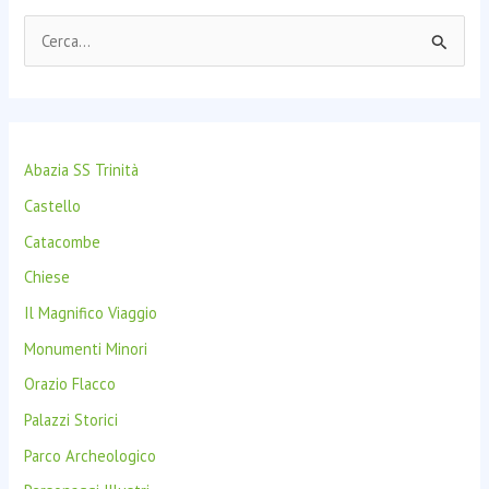
C
e
r
c
Abazia SS Trinità
a
:
Castello
Catacombe
Chiese
Il Magnifico Viaggio
Monumenti Minori
Orazio Flacco
Palazzi Storici
Parco Archeologico