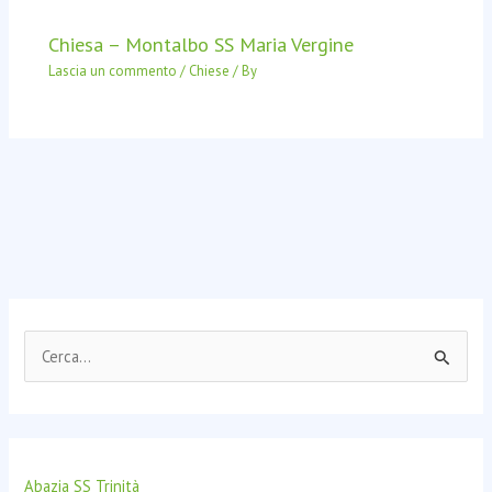
Chiesa – Montalbo SS Maria Vergine
Lascia un commento
/
Chiese
/ By
C
e
r
c
Abazia SS Trinità
a