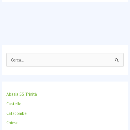
C
e
r
c
Abazia SS Trinità
a
:
Castello
Catacombe
Chiese