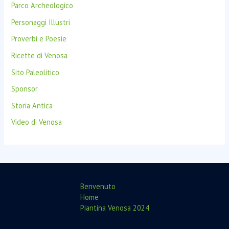
Parco Archeologico
Personaggi Illustri
Proverbi e Poesie
Ricette di Venosa
Sito Paleolitico
Sponsor
Storia Antica
Video di Venosa
Benvenuto
Home
Piantina Venosa 2024