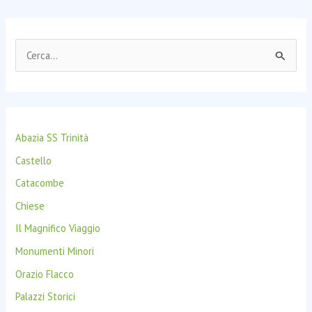
C
e
r
c
Abazia SS Trinità
a
:
Castello
Catacombe
Chiese
Il Magnifico Viaggio
Monumenti Minori
Orazio Flacco
Palazzi Storici