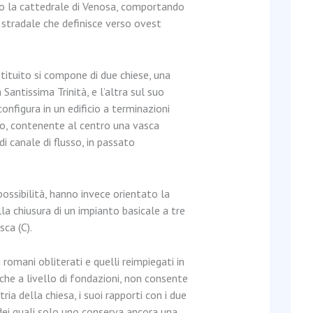
olo la cattedrale di Venosa, comportando
tradale che definisce verso ovest
tituito si compone di due chiese, una
a Santissima Trinità, e l’altra sul suo
onfigura in un edificio a terminazioni
o, contenente al centro una vasca
i canale di flusso, in passato
possibilità, hanno invece orientato la
la chiusura di un impianto basicale a tre
ca (C).
i romani obliterati e quelli reimpiegati in
 che a livello di fondazioni, non consente
ria della chiesa, i suoi rapporti con i due
 dei quali solo uno conserva ancora una