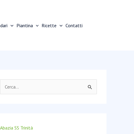
dari
Piantina
Ricette
Contatti
C
e
r
c
a
Abazia SS Trinità