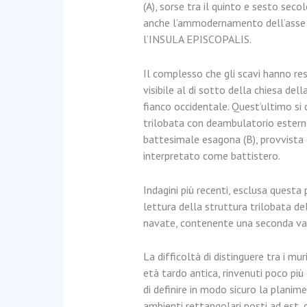
(A), sorse tra il quinto e sesto sec
anche l’ammodernamento dell’asse s
l’INSULA EPISCOPALIS.
Il complesso che gli scavi hanno res
visibile al di sotto della chiesa dell
fianco occidentale. Quest’ultimo si c
trilobata con deambulatorio estern
battesimale esagona (B), provvista d
interpretato come battistero.
Indagini più recenti, esclusa questa 
lettura della struttura trilobata del
navate, contenente una seconda vas
La difficoltà di distinguere tra i mur
età tardo antica, rinvenuti poco più
di definire in modo sicuro la planimet
ambienti rettangolari posti ad est,