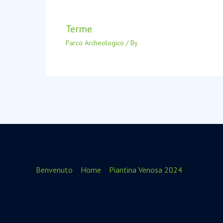
Terme
Parco Archeologico
/ By
Benvenuto
Home
Piantina Venosa 2024