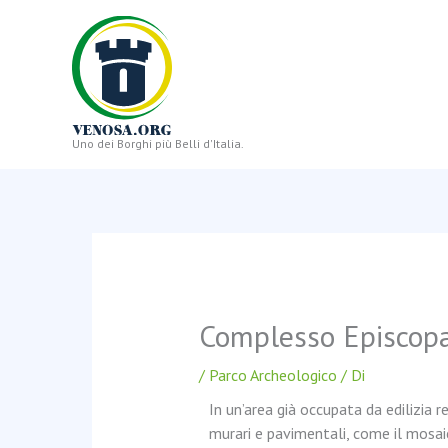
Vai
al
contenuto
Uno dei Borghi più Belli d'Italia.
Complesso Episcop
/
Parco Archeologico
/ Di
In un’area già occupata da edilizia res
murari e pavimentali, come il mosai